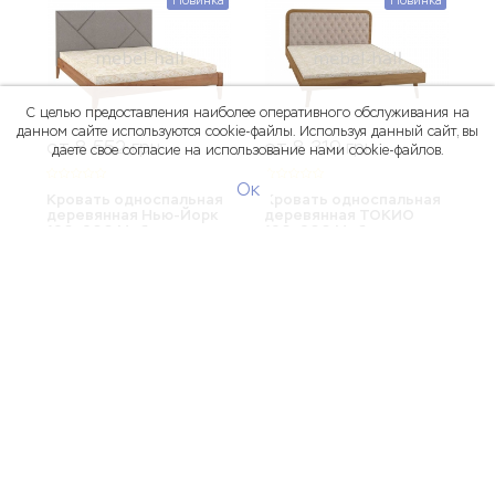
С целью предоставления наиболее оперативного обслуживания на
данном сайте используются cookie-файлы. Используя данный сайт, вы
от 8 552
от 8 319
грн
грн
даете свое согласие на использование нами cookie-файлов.
Ок
Кровать односпальная
Кровать односпальная
деревянная Нью-Йорк
деревянная ТОКИО
120х200 Мебигранд
120х200 Мебигранд
Новинка
Новинка
от 6 432
от 6 631
грн
грн