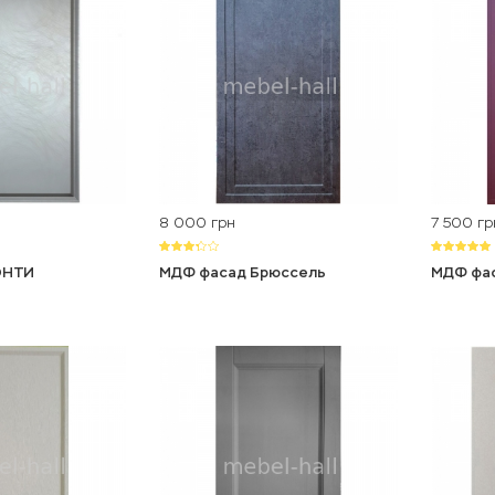
8 000
7 500
грн
гр
ОНТИ
МДФ фасад Брюссель
МДФ фас