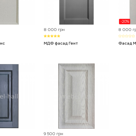
-20%
8 000
8 000
грн
г
нс
МДФ фасад Гент
Фасад М
9 500
грн