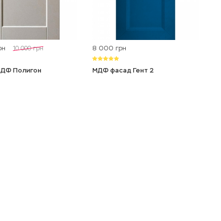
8 000
10 000
рн
грн
грн
ДФ Полигон
МДФ фасад Гент 2