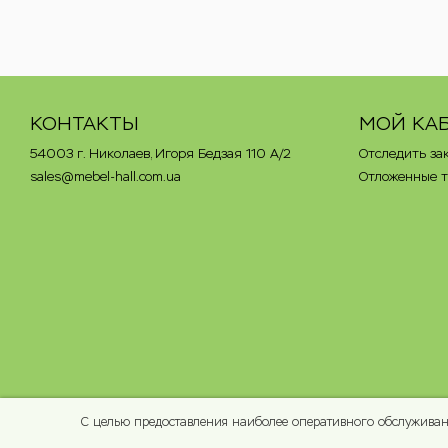
КОНТАКТЫ
МОЙ КА
54003 г. Николаев, Игоря Бедзая 110 А/2
Отследить за
sales@mebel-hall.com.ua
Отложенные 
С целью предоставления наиболее оперативного обслуживани