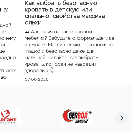
Как выбрать безопасную
на:
кровать в детскую или
спальню: свойства массива
ольхи
адной
 не
🛌 Аллергия на запах «новой
 почему
мебели»? Забудьте о формальдегиде
кой
и смолах. Массив ольхи — экологично,
где
гладко и безопасно даже для
 заодно
малышей. Читайте, как выбрать
кровать, которая не навредит
тниках
здоровью 👇
каф.
07-06-2026