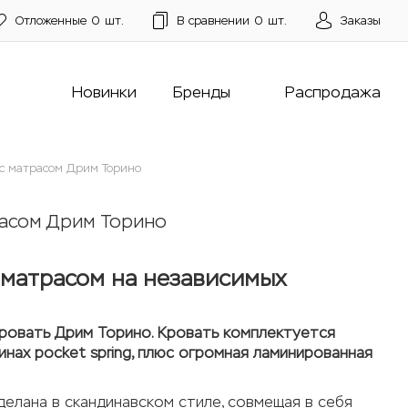
Отложенные
0
шт.
В сравнении
0
шт.
Заказы
Новинки
Бренды
Распродажа
 с матрасом Дрим Торино
расом Дрим Торино
 матрасом на независимых
кровать Дрим Торино. Кровать комплектуется
ах pocket spring, плюс огромная ламинированная
елана в скандинавском стиле, совмещая в себя