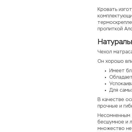
Кровать изго
комплектующих
термоскреплен
пропиткой Ало
Натураль
Чехол матраса
Он хорошо вли
Имеет бл
Обладает
Успокаив
Для самы
В качестве ос
прочные и гиб
Несомненным д
бесшумное и л
множество не