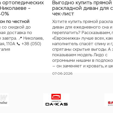
 ортопедических
Выгодно купить прямой
 Николаеве –
раскладной диван для с
 40%
чек-лист
он по честной
Хотите купить прямой раскл
 со скидкой до
диван для ежедневного сна и
ная доставка по
переплатить? Рассказываем,
 завтра. 📍 Николаев,
«Еврокнижка» лучше всех, ка
ая, 110А 📞 +38 (050)
наполнитель спасёт спину и 
талия
спрятаны скрытые выгоды. А
показываем модель Лидо с
огромными нишами в подлоко
— он заменяет и кровать, и ш
07-06-2026